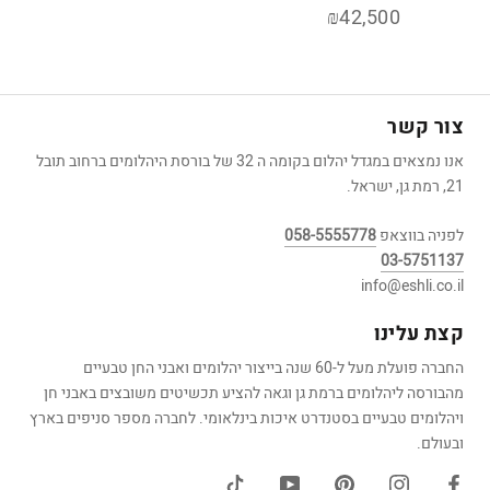
₪42,500
צור קשר
אנו נמצאים במגדל יהלום בקומה ה 32 של בורסת היהלומים ברחוב תובל
21, רמת גן, ישראל.
לפניה בווצאפ
058-5555778
03-5751137
info@eshli.co.il
קצת עלינו
החברה פועלת מעל ל-60 שנה בייצור יהלומים ואבני החן טבעיים
מהבורסה ליהלומים ברמת גן וגאה להציע תכשיטים משובצים באבני חן
ויהלומים טבעיים בסטנדרט איכות בינלאומי. לחברה מספר סניפים בארץ
ובעולם.