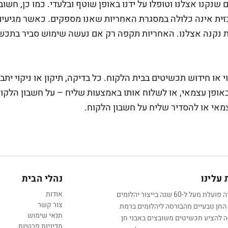
 שנקנו אצלנו וטופלו על ידנו באופן שוטף ובלעדי. כמו כן, חש
זית אינה כלולה במסגרת האחריות שאנו מספקים. כאשר מגיעים
ת נקנה אצלנו. האחריות תקפה רק אם נעשה שימוש סביר בתכ
י או חידוש תכשיטים בבית הלקוח. כל בדיקה, תיקון או ניקוי יתב
ופן עצמאי, או לשלוח אותו באמצעות שליח – על חשבון הלקוח
צמאי או להסדיר שליח על חשבון הלקוח.
עלינו
נהלי הבית
אודות
החברה פועלת מעל ל-60 שנה בייצור יהלומים
צור קשר
 החן טבעיים מהבורסה ליהלומים ברמת
תנאי שימוש
אה להציע תכשיטים משובצים באבני חן
מדיניות פרטיות