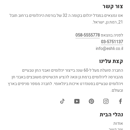
צור קשר
אנו נמצאים במגדל יהלום בקומה ה 32 של בורסת היהלומים ברחוב תובל
21, רמת גן, ישראל.
לפניה בווצאפ
058-5555778
03-5751137
info@eshli.co.il
קצת עלינו
החברה פועלת מעל ל-60 שנה בייצור יהלומים ואבני החן טבעיים
מהבורסה ליהלומים ברמת גן וגאה להציע תכשיטים משובצים באבני חן
ויהלומים טבעיים בסטנדרט איכות בינלאומי. לחברה מספר סניפים בארץ
ובעולם.
נהלי הבית
אודות
צור קשר