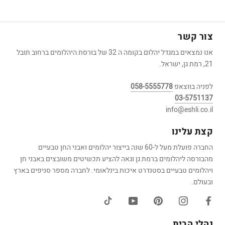
צור קשר
אנו נמצאים במגדל יהלום בקומה ה 32 של בורסת היהלומים ברחוב תובל
21, רמת גן, ישראל.
לפניה בווצאפ
058-5555778
03-5751137
info@eshli.co.il
קצת עלינו
החברה פועלת מעל ל-60 שנה בייצור יהלומים ואבני החן טבעיים
מהבורסה ליהלומים ברמת גן וגאה להציע תכשיטים משובצים באבני חן
ויהלומים טבעיים בסטנדרט איכות בינלאומי. לחברה מספר סניפים בארץ
ובעולם.
נהלי הבית