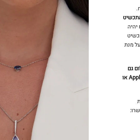
.
במידה והתכשיט
יהיה
תכשיט
על מנת
ם גם
באפליקציה ביט של פועלים או פייפאל או Apple Pay או
ת
רו: