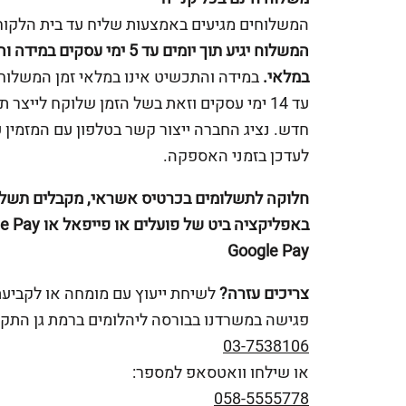
המשלוחים מגיעים באמצעות שליח עד בית הלקוח
המשלוח יגיע תוך יומים עד 5 ימי עסקים 
במלאי.
במידה והתכשיט אינו במלאי זמן המשלוח 
עד 14 ימי עסקים וזאת בשל הזמן שלוקח לייצר 
חדש. נציג החברה ייצור קשר בטלפון עם המזמין 
לעדכן בזמני האספקה.
חלוקה לתשלומים בכרטיס אשראי, מקבלים תשלו
Google Pay
צריכים עזרה?
לשיחת ייעוץ עם מומחה או לקביע
פגישה במשרדנו בבורסה ליהלומים ברמת גן התקש
03-7538106
או שילחו וואטסאפ למספר:
058-5555778