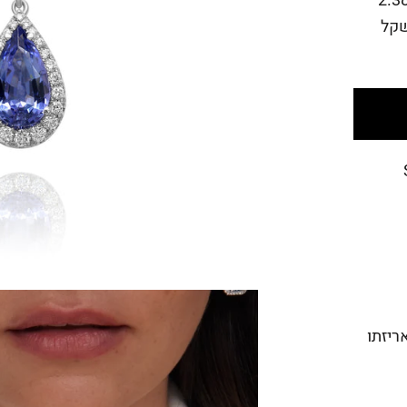
 זהב 18 קראט בסגנון היילו (Halo) במשקל 2.38
שקל
מנה באריזתו