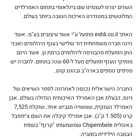
השנים יצרנו לעצמינו שם בינלאומי בתחום האמרלדים
המלוטשים בסטנדרט האיכות הטובה ביותר בעולם.
האתר eshli.co.il מופעל ע"י אשד עיצובים בע"מ. אשד
הינה חברה משפחתית דור שלישי בענף היהלומים ואבני
החן הפועלת מהבורסה ליהלומים ברמת גן. אשד הינם
מותיקי הענף ופועלים מעל ל-60 שנה בתחום. לחברה יש
סניפים נוספים בארה"ב ובהונג קונג.
החברה הישראלית נכנסה לאחרונה לספר השיאים של
גינס, כבעלת אבן האמרלד האיכותית הגדולה בעולם. אבן
האמרלד הענקית, שעשויה מגביש אחד, שוקלת 7,525
קרט (1.505 ק"ג). אבן אמרלד קיבלה את השם צ'יפמבל
באנגלית Chipembele שמשמעותו "קרנף" בשפת
הבמבה הילידית בזמביה.