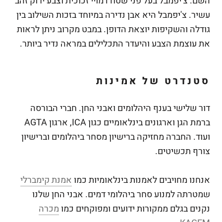
השם. צ'יפמבל בעל פני שטח דמויי זכוכית וצבע ירוק זהב
עשיר. צ'יפמבל היא אבן נדירה במיוחד בזכות השילוב בין
גודלה והשקיפות יוצאת הדופן. במבט מקרוב ניתן לראות
את עוצמת הצבע והיעדר התכלילים במראה נדיר ביותר.
סטנדרט של אמינות
דור שלישי בענף היהלומים ואבני החן. חברי הבורסה
ברמת הגן וארגונים בינלאומיים כגון ICA, ארגון AGTA
ועוד. החברה מחזיקה ברישיון מסחר ביהלומים וברישיון
צורף תכשיטים.
אנחנו מחויבים לאמנות בינלאומיות כמו
אמנת קימברלי
שמטרתה למנוע סחר ביהלומי דמים. אבני החן שלנו
נקנים בגלם ממקורות ידועים ומפוקחים כמו
מכרה