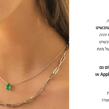
.
במידה והתכשיט
יהיה
תכשיט
על מנת
ם גם
באפליקציה ביט של פועלים או פייפאל או Apple Pay או
ת
רו: