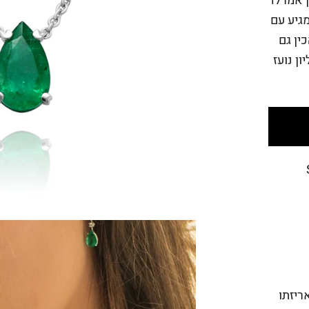
4.1 גרם עם אבן אמרלד
. התליון מגיע עם
ר להכין גם
ן נועז
מנה באריזתו