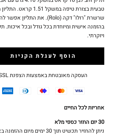
תליון זהב לבן 18 קראט במשקל 6
טבעית בצורת טיפה במשקל 1.51 קראט
שרשרת "רולו" דקה (Rolo). את התליון אפש
בהזמנה אישית ומיוחדת בכל גודל ובכל איכות. תליו
ויוקרתי.
הוסף לעגלת הקניות
העסקה מאובטחת באמצעות הצפנת SSL
אחריות לכל החיים
30 יום החזר כספי מלא
ניתן להחזיר תכשיט תוך 30 ימים מיום ההז