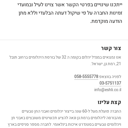
ייתכנו שינויים בפרטי הקשר אשר צוינו לעיל ובמועדי
זמינות החברה על פי שיקול דעתה הבלעדי וללא מתן
הודעה מוקדמת.
צור קשר
אנו נמצאים במגדל יהלום בקומה ה 32 של בורסת היהלומים ברחוב תובל
21, רמת גן, ישראל.
לפניה בווצאפ
058-5555778
03-5751137
info@eshli.co.il
קצת עלינו
החברה פועלת מעל ל-60 שנה בייצור יהלומים ואבני החן טבעיים
מהבורסה ליהלומים ברמת גן וגאה להציע תכשיטים משובצים באבני חן
ויהלומים טבעיים בסטנדרט איכות בינלאומי. לחברה מספר סניפים בארץ