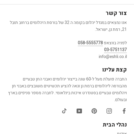
צור קשר
אנו נמצאים במגדל יהלום בקומה ה 32 של בורסת היהלומים ברחוב תובל
21, רמת גן, ישראל.
לפניה בווצאפ
058-5555778
03-5751137
info@eshli.co.il
קצת עלינו
החברה פועלת מעל ל-60 שנה בייצור יהלומים ואבני החן טבעיים
מהבורסה ליהלומים ברמת גן וגאה להציע תכשיטים משובצים באבני חן
ויהלומים טבעיים בסטנדרט איכות בינלאומי. לחברה מספר סניפים בארץ
ובעולם.
נהלי הבית
אודות