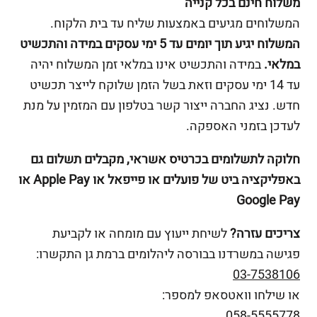
משלוח חינם בכל קנייה
המשלוחים מגיעים באמצעות שליח עד בית הלקוח.
המשלוח יגיע תוך יומים עד 5 ימי עסקים במידה והתכשיט
במלאי.
במידה והתכשיט אינו במלאי זמן המשלוח יהיה
עד 14 ימי עסקים וזאת בשל הזמן שלוקח לייצר תכשיט
חדש. נציג החברה ייצור קשר בטלפון עם המזמין על מנת
לעדכן בזמני האספקה.
חלוקה לתשלומים בכרטיס אשראי, מקבלים תשלום גם
באפליקציה ביט של פועלים או פייפאל או Apple Pay או
Google Pay
צריכים עזרה?
לשיחת ייעוץ עם מומחה או לקביעת
פגישה במשרדנו בבורסה ליהלומים ברמת גן התקשרו:
03-7538106
או שילחו וואטסאפ למספר:
058-5555778