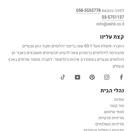
לפניה בווצאפ
058-5555778
03-5751137
info@eshli.co.il
קצת עלינו
החברה פועלת מעל ל-60 שנה בייצור יהלומים ואבני החן טבעיים
מהבורסה ליהלומים ברמת גן וגאה להציע תכשיטים משובצים באבני חן
ויהלומים טבעיים בסטנדרט איכות בינלאומי. לחברה מספר סניפים בארץ
ובעולם.
נהלי הבית
אודות
צור קשר
תנאי שימוש
מדיניות פרטיות
מדיניות משלוחים
מדיניות ביטולים והחזרות