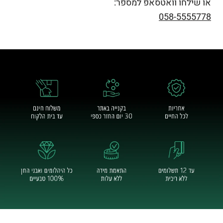
או שילחו וואטסאפ למספר:
058-5555778