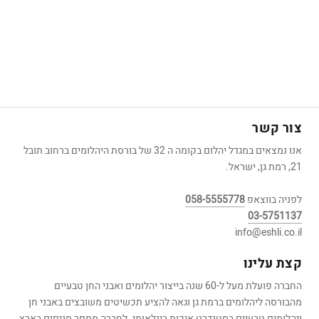
צור קשר
אנו נמצאים במגדל יהלום בקומה ה 32 של בורסת היהלומים ברחוב תובל
21, רמת גן, ישראל.
לפניה בווצאפ
058-5555778
03-5751137
info@eshli.co.il
קצת עלינו
החברה פועלת מעל ל-60 שנה בייצור יהלומים ואבני החן טבעיים
מהבורסה ליהלומים ברמת גן וגאה להציע תכשיטים משובצים באבני חן
ויהלומים טבעיים בסטנדרט איכות בינלאומי. לחברה מספר סניפים בארץ