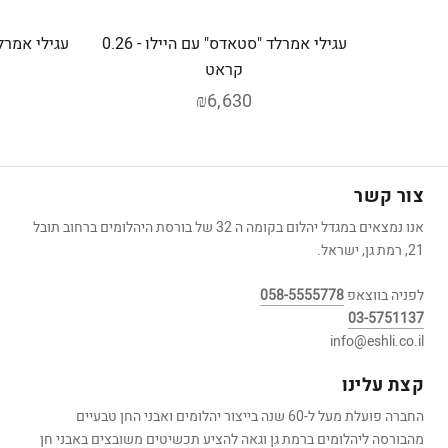
עגילי אמרלד "סטאדס" עם היילו - 0.26
קראט
₪6,630
צור קשר
אנו נמצאים במגדל יהלום בקומה ה 32 של בורסת היהלומים ברחוב תובל
21, רמת גן, ישראל.
לפניה בווצאפ
058-5555778
03-5751137
info@eshli.co.il
קצת עלינו
החברה פועלת מעל ל-60 שנה בייצור יהלומים ואבני החן טבעיים
מהבורסה ליהלומים ברמת גן וגאה להציע תכשיטים משובצים באבני חן