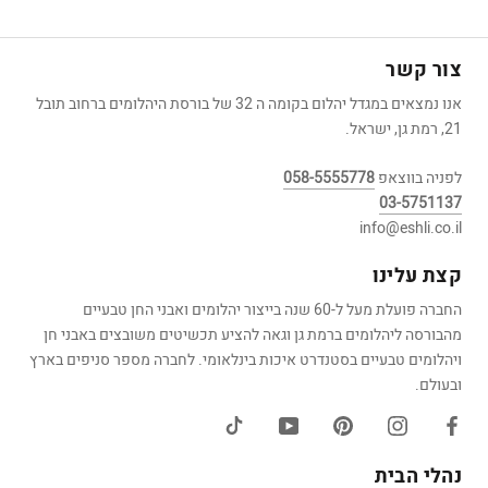
צור קשר
אנו נמצאים במגדל יהלום בקומה ה 32 של בורסת היהלומים ברחוב תובל
21, רמת גן, ישראל.
לפניה בווצאפ
058-5555778
03-5751137
info@eshli.co.il
קצת עלינו
החברה פועלת מעל ל-60 שנה בייצור יהלומים ואבני החן טבעיים
מהבורסה ליהלומים ברמת גן וגאה להציע תכשיטים משובצים באבני חן
ויהלומים טבעיים בסטנדרט איכות בינלאומי. לחברה מספר סניפים בארץ
ובעולם.
נהלי הבית