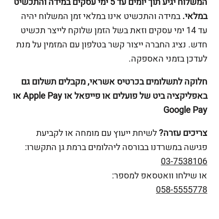
המשלוח יגיע תוך יומים עד 5 ימי עסקים במידה והתכשיט
במלאי.
במידה והתכשיט אינו במלאי זמן המשלוח יהיה
עד 14 ימי עסקים וזאת בשל הזמן שלוקח לייצר תכשיט
חדש. נציג החברה ייצור קשר בטלפון עם המזמין על מנת
לעדכן בזמני האספקה.
חלוקה לתשלומים בכרטיס אשראי, מקבלים תשלום גם
באפליקציה ביט של פועלים או פייפאל או Apple Pay או
Google Pay
צריכים עזרה?
לשיחת ייעוץ עם מומחה או לקביעת
פגישה במשרדנו בבורסה ליהלומים ברמת גן התקשרו:
03-7538106
או שילחו וואטסאפ למספר:
058-5555778