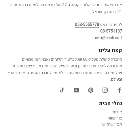
אנו נמצאים במגדל יהלום בקומה ה 32 של בורסת היהלומים ברחוב תובל
21, רמת גן, ישראל.
לפניה בווצאפ
058-5555778
03-5751137
info@eshli.co.il
קצת עלינו
החברה פועלת מעל ל-60 שנה בייצור יהלומים ואבני החן טבעיים
מהבורסה ליהלומים ברמת גן וגאה להציע תכשיטים משובצים באבני חן
ויהלומים טבעיים בסטנדרט איכות בינלאומי. לחברה מספר סניפים בארץ
ובעולם.
נהלי הבית
אודות
צור קשר
תנאי שימוש