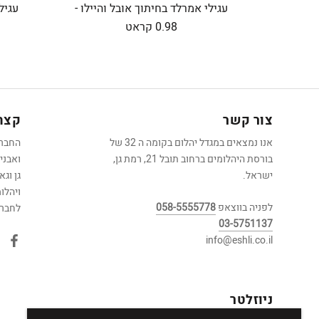
עגילי אמרלד בחיתוך אובל והיילו -
0.98 קראט
צור קשר
קצת 
אנו נמצאים במגדל יהלום בקומה ה 32 של
בורסת היהלומים ברחוב תובל 21, רמת גן,
ואבני
ישראל.
גן וג
ויהלו
לפניה בווצאפ
058-5555778
לחברה
03-5751137
info@eshli.co.il
ניוזלטר