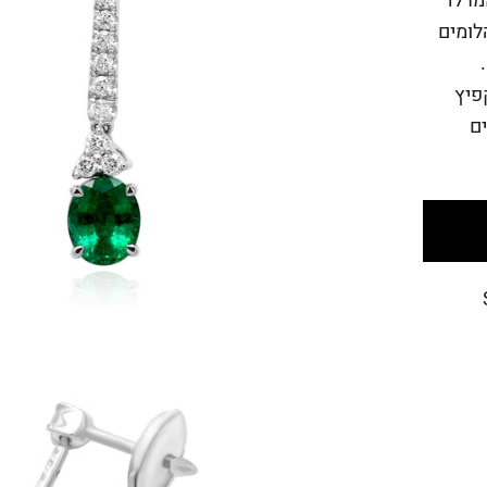
ם אבני אמרלד
אובל במשקל 1.31 קראט וכ- 24 יהלומים
ראט.
פיץ
ם