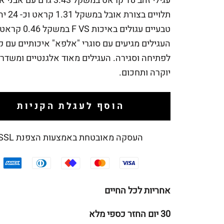
עגילי זהב 18 קראט במשקל 3.43 גרם ע
תלויים בצורת 
טבעיים עגולים באיכות F VS במשקל 0.46 ק
העגילים מגיעים עם סוגרי "אלפא" איכותיים עם ק
לפתיחה וסגירה. העגילים מאוד אלגנטיים ומשדרי
יוקרה ותחכום.
הוסף לעגלת הקניות
העסקה מאובטחת באמצעות הצפנת SSL
אחריות לכל החיים
30 יום החזר כספי מלא