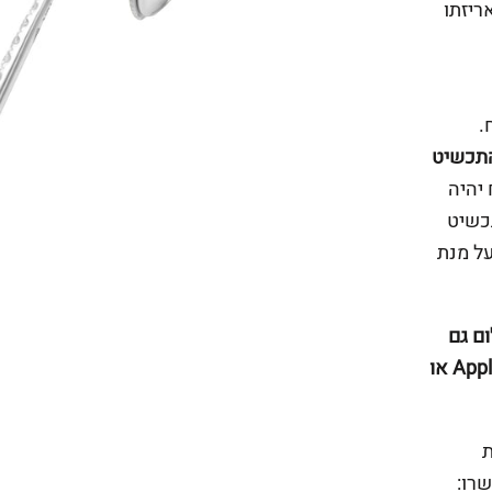
מנה באריזתו
.
במידה והתכשיט
יהיה
תכשיט
על מנת
ם גם
באפליקציה ביט של פועלים או פייפאל או Apple Pay או
ת
רו: