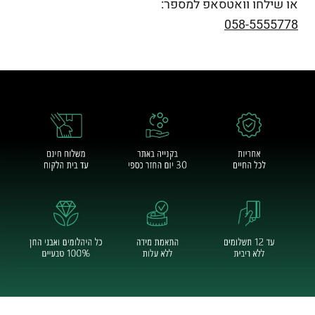
או שילחו וואטסאפ למספר:
058-5555778