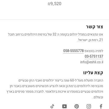
₪9,520
צור קשר
אנו נמצאים במגדל יהלום בקומה ה 32 של בורסת היהלומים ברחוב תובל
21, רמת גן, ישראל.
לפניה בווצאפ
058-5555778
03-5751137
info@eshli.co.il
קצת עלינו
החברה פועלת מעל ל-60 שנה בייצור יהלומים ואבני החן טבעיים
מהבורסה ליהלומים ברמת גן וגאה להציע תכשיטים משובצים באבני חן
ויהלומים טבעיים בסטנדרט איכות בינלאומי. לחברה מספר סניפים בארץ
ובעולם.