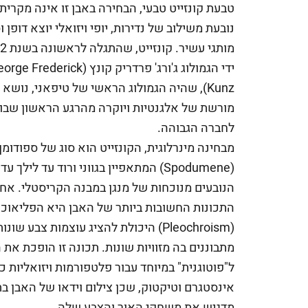
טבעת קונזייט טבעי, הבחירה באבן זו אינה מקרית
נובעת משילוב של נדירות, יופי ויזואלי יוצא דופן ו
ידי הגמולוג ג'ורג' פרדריק קונץ (e Frederick
Kunz), שהיה הגמולוג הראשי של טיפאני, נושא 
מורשת של אלגנטיות ויוקרה מהרגע הראשון שבו 
לחברה הגבוהה.
מבחינה מינרלוגית, הקונזייט הוא סוג של ספודומן
(Spodumene) המתאפיין בגווני ורוד עד לילך עד
הנובעים מנוכחות של מנגן במבנה הקריסטלי. אח
התכונות החשובות ביותר של האבן היא הפליאוכר
(Pleochroism) היכולת להציג עוצמות צבע ש
מתבוננים בה מזוויות שונות. תכונה זו הופכת את ה
ל"פוטוגנית" במיוחד עבור פלטפורמות ויזואליות כ
אינסטגרם וטיקטוק, שכן צילום וידאו של האבן ב
מדגיש את משחקי האור והצבע שלה.