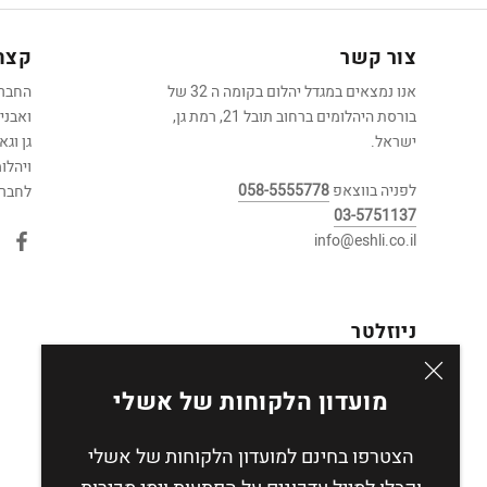
צור קשר
קצת 
אנו נמצאים במגדל יהלום בקומה ה 32 של
בורסת היהלומים ברחוב תובל 21, רמת גן,
ואבני
ישראל.
גן וג
ויהלו
לפניה בווצאפ
058-5555778
לחברה
03-5751137
info@eshli.co.il
ניוזלטר
הירשמו לניוזלטר שלנו וקבלו מבצעים והנחות
שווים במיוחד
מועדון הלקוחות של אשלי
הצטרפו בחינם למועדון הלקוחות של אשלי