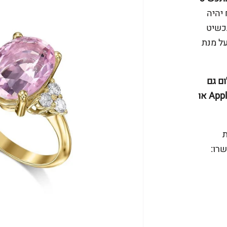
יהיה
תכשיט
על מנת
ם גם
באפליקציה ביט של פועלים או פייפאל או Apple Pay או
ת
רו: