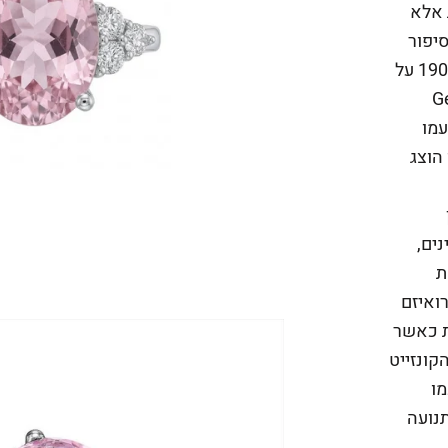
 אלא
סיפור
מותגי עשיר. קונזייט, שהתגלה לראשונה בשנת 1902 על
Georg
עמו
הוצג
ינים,
ת
ואיזם
ונות כאשר
קונזייט
מו
תנועה