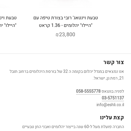
טבעת וינטאג' רובי בצורת טיפה עם
טבעת וינ
"היילו" יהלומים - 1.36 קראט
"היילו" יהלומ
₪23,800
צור קשר
אנו נמצאים במגדל יהלום בקומה ה 32 של בורסת היהלומים ברחוב תובל
21, רמת גן, ישראל.
לפניה בווצאפ
058-5555778
03-5751137
info@eshli.co.il
קצת עלינו
החברה פועלת מעל ל-60 שנה בייצור יהלומים ואבני החן טבעיים