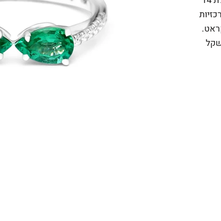
גרם הכוללת 14
כזיות
אט.
הים, באיכות F VS ובמשקל