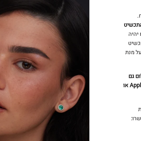
.
במידה והתכשיט
יהיה
תכשיט
על מנת
ם גם
באפליקציה ביט של פועלים או פייפאל או Apple Pay או
ת
רו: