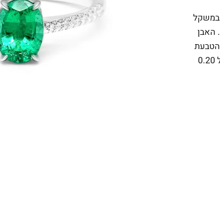
ילו (HALO) מוחבא במשקל
 במשקל 1.03 קראט. האבן
0. קראט. את הטבעת
מעטרים 34 יהלומים עגולים באיכות F VS במשקל 0.20