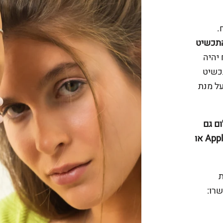
.
במידה והתכשיט
יהיה
תכשיט
על מנת
ם גם
באפליקציה ביט של פועלים או פייפאל או Apple Pay או
ת
רו: