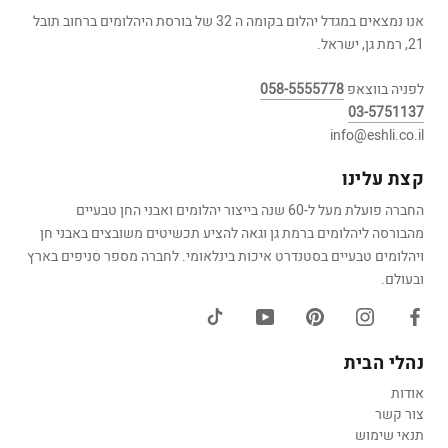
אנו נמצאים במגדל יהלום בקומה ה 32 של בורסת היהלומים ברחוב תובל
21, רמת גן, ישראל.
לפניה בווצאפ
058-5555778
03-5751137
info@eshli.co.il
קצת עלינו
החברה פועלת מעל ל-60 שנה בייצור יהלומים ואבני החן טבעיים
מהבורסה ליהלומים ברמת גן וגאה להציע תכשיטים משובצים באבני חן
ויהלומים טבעיים בסטנדרט איכות בינלאומי. לחברה מספר סניפים בארץ
ובעולם.
נהלי הבית
אודות
צור קשר
תנאי שימוש