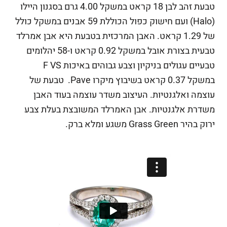
טבעת זהב לבן 18 קראט במשקל 4.00 גרם בסגנון היילו
(Halo) ועם חישוק כפול הכוללת 59 אבנים במשקל כולל
של 1.29 קראט. האבן המרכזית בטבעת היא אבן אמרלד
טבעית בצורת אובל במשקל 0.92 קראט ו-58 יהלומים
טבעיים עגולים בניקיון וצבע גבוהים באיכות F VS
במשקל 0.37 קראט בשיבוץ מיקרו Pave. טבעת של
עוצמה ואלגנטיות. העיצוב משדר עוצמה בעוד האבן
משדרת אלגנטיות. אבן האמרלד המשובצת בעלת צבע
ירוק בהיר Grass Green משגע ומלא ברק.